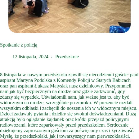
Spotkanie z policją
12 listopada, 2024
Przedszkole
8 listopada w naszym przedszkolu zjawili się niecodzienni goście: pani
aspirant Martyna Podolska z Komendy Policji w Starych Babicach
oraz pan aspirant Łukasz Matysiak nasz dzielnicowy. Przypomnieli
nam jak być bezpiecznym na drodze oraz gdzie zadzwonić, gdy
zdarzy się wypadek. Uświadomili nam, jak ważne jest to, aby być
widocznym na drodze, szczególnie po zmroku. W prezencie rozdali
wszystkim odblaski i zachęcili do noszenia ich w widocznym miejscu.
Dzieci zadawały pytania i dzieliły się swoimi doświadczeniami. Dużą
atrakcją było oglądanie kajdanek oraz krótki przejazd policyjnymi
radiowozami, które zaparkowały przed przedszkolem. Serdecznie
dziękujemy zaproszonym gościom za poświęcony czas i życzliwość.
Myślę, że przedszkolaki, jak i towarzyszący nam pierwszoklasiści,