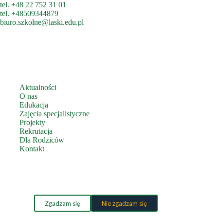
tel.
+48 22 752 31 01
tel.
+48509344879
biuro.szkolne@laski.edu.pl
Aktualności
O nas
Edukacja
Zajęcia specjalistyczne
Projekty
Rekrutacja
Dla Rodziców
Kontakt
Zbieramy pliki cookies, aby zapewnić Ci jak najlepsze działanie
Telefoniczny Punkt Konsultacyjny
witryny.
Polityka Ochrony Dzieci
Polityka prywatności
Zgadzam się
Nie zgadzam się
Deklaracja dostępności
Jadłospis