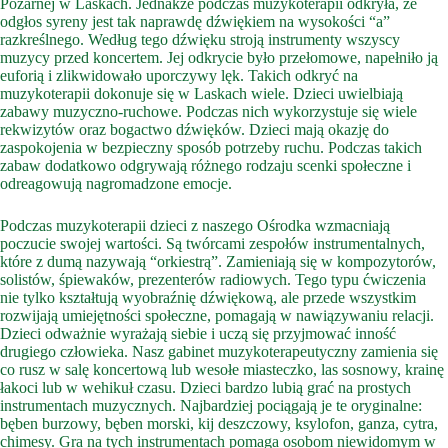
Pożarnej w Laskach. Jednakże podczas muzykoterapii odkryła, że
odgłos syreny jest tak naprawdę dźwiękiem na wysokości “a”
razkreślnego. Według tego dźwięku stroją instrumenty wszyscy
muzycy przed koncertem. Jej odkrycie było przełomowe, napełniło ją
euforią i zlikwidowało uporczywy lęk. Takich odkryć na
muzykoterapii dokonuje się w Laskach wiele. Dzieci uwielbiają
zabawy muzyczno-ruchowe. Podczas nich wykorzystuje się wiele
rekwizytów oraz bogactwo dźwięków. Dzieci mają okazję do
zaspokojenia w bezpieczny sposób potrzeby ruchu. Podczas takich
zabaw dodatkowo odgrywają różnego rodzaju scenki społeczne i
odreagowują nagromadzone emocje.
Podczas muzykoterapii dzieci z naszego Ośrodka wzmacniają
poczucie swojej wartości. Są twórcami zespołów instrumentalnych,
które z dumą nazywają “orkiestrą”. Zamieniają się w kompozytorów,
solistów, śpiewaków, prezenterów radiowych. Tego typu ćwiczenia
nie tylko kształtują wyobraźnię dźwiękową, ale przede wszystkim
rozwijają umiejętności społeczne, pomagają w nawiązywaniu relacji.
Dzieci odważnie wyrażają siebie i uczą się przyjmować inność
drugiego człowieka. Nasz gabinet muzykoterapeutyczny zamienia się
co rusz w salę koncertową lub wesołe miasteczko, las sosnowy, krainę
łakoci lub w wehikuł czasu. Dzieci bardzo lubią grać na prostych
instrumentach muzycznych. Najbardziej pociągają je te oryginalne:
bęben burzowy, bęben morski, kij deszczowy, ksylofon, ganza, cytra,
chimesy. Gra na tych instrumentach pomaga osobom niewidomym w