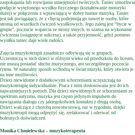
zaspokajania lub rozwijania umiejętności twórczych. Taniec umożliwia
podjęcie wytężonego wysiłku fizycznego (kształtowanie motoryki
dużej) w połączeniu z wprawiającą w dobry humor muzyką. Taniec
jest tak pociągający, że z chęcią podejmują go nawet te osoby, które
stronią od wszelkich ćwiczeń wysiłkowych. Jego zaletą jest “bycie w
grupie”, poczucie wsparcia ze strony innych, to szansa na wykonanie
ćwiczenia (osiągnięcie sukcesu), a także przyjemność, gdyż pomimo
wysiłku taniec daje wiele radości.
Zajęcia muzykoterapii zasadniczo odbywają się w grupach.
Uczestniczą w nich dzieci w różnym wieku od przedszkola do liceum,
nie muszą posiadać słuchu muzycznego, ani szczególnego poczucia
rytmu. W naturalny sposób wchodzą w świat muzyki, który otwiera je
na inne możliwości.
Dzieci niewidome z dodatkowymi schorzeniami uczęszczają na
muzykoterapię indywidualnie. Praca z nimi dostosowana jest do ich
najważniejszych potrzeb. Dla dzieci niewidomych ze schorzeniami ze
spektrum autyzmu, muzyka jest często jedynym impulsem do
nawiązania dialogu czy jakiegokolwiek kontaktu z drugą osobą.
Dzieci walczące z chorobą nowotworową, raz w tygodniu, dzięki
muzykoterapii mogą odprężyć się, zrelaksować i oderwać od
bolesnych doświadczeń.
Monika Chmielewska – muzykoterapeuta