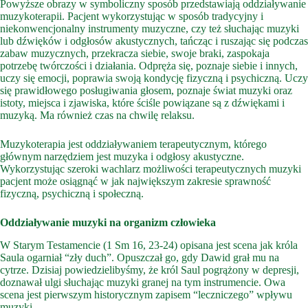
Powyższe obrazy w symboliczny sposób przedstawiają oddziaływanie
muzykoterapii. Pacjent wykorzystując w sposób tradycyjny i
niekonwencjonalny instrumenty muzyczne, czy też słuchając muzyki
lub dźwięków i odgłosów akustycznych, tańcząc i ruszając się podczas
zabaw muzycznych, przekracza siebie, swoje braki, zaspokaja
potrzebę twórczości i działania. Odpręża się, poznaje siebie i innych,
uczy się emocji, poprawia swoją kondycję fizyczną i psychiczną. Uczy
się prawidłowego posługiwania głosem, poznaje świat muzyki oraz
istoty, miejsca i zjawiska, które ściśle powiązane są z dźwiękami i
muzyką. Ma również czas na chwilę relaksu.
Muzykoterapia jest oddziaływaniem terapeutycznym, którego
głównym narzędziem jest muzyka i odgłosy akustyczne.
Wykorzystując szeroki wachlarz możliwości terapeutycznych muzyki
pacjent może osiągnąć w jak największym zakresie sprawność
fizyczną, psychiczną i społeczną.
Oddziaływanie muzyki na organizm człowieka
W Starym Testamencie (1 Sm 16, 23-24) opisana jest scena jak króla
Saula ogarniał “zły duch”. Opuszczał go, gdy Dawid grał mu na
cytrze. Dzisiaj powiedzielibyśmy, że król Saul pogrążony w depresji,
doznawał ulgi słuchając muzyki granej na tym instrumencie. Owa
scena jest pierwszym historycznym zapisem “leczniczego” wpływu
muzyki.