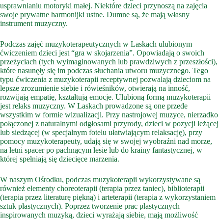
usprawnianiu motoryki małej. Niektóre dzieci przynoszą na zajęcia
swoje prywatne harmonijki ustne. Dumne są, że mają własny
instrument muzyczny.
Podczas zajęć muzykoterapeutycznych w Laskach ulubionym
ćwiczeniem dzieci jest “gra w skojarzenia”. Opowiadają o swoich
przeżyciach (tych wyimaginowanych lub prawdziwych z przeszłości),
które nasunęły się im podczas słuchania utworu muzycznego. Tego
typu ćwiczenia z muzykoterapii receptywnej pozwalają dzieciom na
lepsze zrozumienie siebie i rówieśników, otwierają na inność,
rozwijają empatię, kształtują emocje. Ulubioną formą muzykoterapii
jest relaks muzyczny. W Laskach prowadzone są one przede
wszystkim w formie wizualizacji. Przy nastrojowej muzyce, nierzadko
połączonej z naturalnymi odgłosami przyrody, dzieci w pozycji leżącej
lub siedzącej (w specjalnym fotelu ułatwiającym relaksację), przy
pomocy muzykoterapeuty, udają się w swojej wyobraźni nad morze,
na letni spacer po pachnącym lesie lub do krainy fantastycznej, w
której spełniają się dziecięce marzenia.
W naszym Ośrodku, podczas muzykoterapii wykorzystywane są
również elementy choreoterapii (terapia przez taniec), biblioterapii
(terapia przez literaturę piękną) i arteterapii (terapia z wykorzystaniem
sztuk plastycznych). Poprzez tworzenie prac plastycznych
inspirowanych muzyką, dzieci wyrażają siebie, mają możliwość