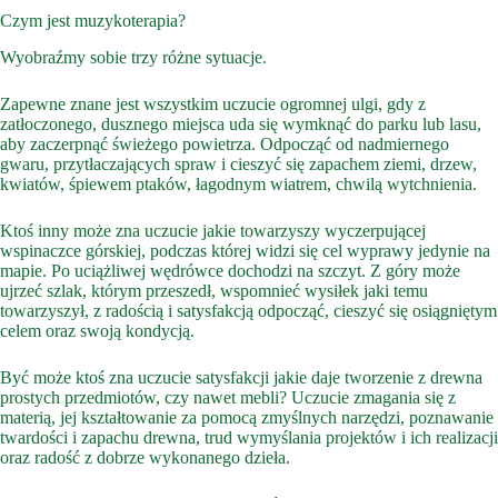
Czym jest muzykoterapia?
Wyobraźmy sobie trzy różne sytuacje.
Zapewne znane jest wszystkim uczucie ogromnej ulgi, gdy z
zatłoczonego, dusznego miejsca uda się wymknąć do parku lub lasu,
aby zaczerpnąć świeżego powietrza. Odpocząć od nadmiernego
gwaru, przytłaczających spraw i cieszyć się zapachem ziemi, drzew,
kwiatów, śpiewem ptaków, łagodnym wiatrem, chwilą wytchnienia.
Ktoś inny może zna uczucie jakie towarzyszy wyczerpującej
wspinaczce górskiej, podczas której widzi się cel wyprawy jedynie na
mapie. Po uciążliwej wędrówce dochodzi na szczyt. Z góry może
ujrzeć szlak, którym przeszedł, wspomnieć wysiłek jaki temu
towarzyszył, z radością i satysfakcją odpocząć, cieszyć się osiągniętym
celem oraz swoją kondycją.
Być może ktoś zna uczucie satysfakcji jakie daje tworzenie z drewna
prostych przedmiotów, czy nawet mebli? Uczucie zmagania się z
materią, jej kształtowanie za pomocą zmyślnych narzędzi, poznawanie
twardości i zapachu drewna, trud wymyślania projektów i ich realizacji
oraz radość z dobrze wykonanego dzieła.