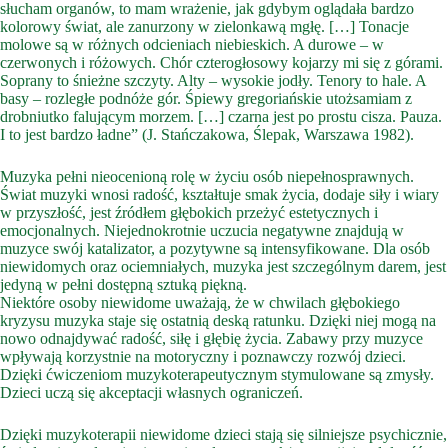
słucham organów, to mam wrażenie, jak gdybym oglądała bardzo
kolorowy świat, ale zanurzony w zielonkawą mgłę. […] Tonacje
molowe są w różnych odcieniach niebieskich. A durowe – w
czerwonych i różowych. Chór czterogłosowy kojarzy mi się z górami.
Soprany to śnieżne szczyty. Alty – wysokie jodły. Tenory to hale. A
basy – rozległe podnóże gór. Śpiewy gregoriańskie utożsamiam z
drobniutko falującym morzem. […] czarna jest po prostu cisza. Pauza.
I to jest bardzo ładne” (J. Stańczakowa, Ślepak, Warszawa 1982).
Muzyka pełni nieocenioną rolę w życiu osób niepełnosprawnych.
Świat muzyki wnosi radość, kształtuje smak życia, dodaje siły i wiary
w przyszłość, jest źródłem głębokich przeżyć estetycznych i
emocjonalnych. Niejednokrotnie uczucia negatywne znajdują w
muzyce swój katalizator, a pozytywne są intensyfikowane. Dla osób
niewidomych oraz ociemniałych, muzyka jest szczególnym darem, jest
jedyną w pełni dostępną sztuką piękną.
Niektóre osoby niewidome uważają, że w chwilach głębokiego
kryzysu muzyka staje się ostatnią deską ratunku. Dzięki niej mogą na
nowo odnajdywać radość, siłę i głębię życia. Zabawy przy muzyce
wpływają korzystnie na motoryczny i poznawczy rozwój dzieci.
Dzięki ćwiczeniom muzykoterapeutycznym stymulowane są zmysły.
Dzieci uczą się akceptacji własnych ograniczeń.
Dzięki muzykoterapii niewidome dzieci stają się silniejsze psychicznie,