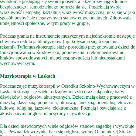
świadomie posługują się swoim głosem, a także rozwijają zdolność
bezpiecznego i samodzielnego poruszania się. Pogłębiają swoją
wrażliwość i empatię, kształtują wrażliwość muzyczną, uczą się w jaki
sposób pozbyć się negatywnych stanów emocjonalnych. Zdobywają
umiejętności społeczne, w tym pracy w grupie.
Podczas grania na instrumencie muzycznym niejednokrotnie następuje
chwilowa redukcja blindyzmów (np. kołysania się, trzepotania
rękami). Tyflomuzykoterapia służy pośrednio przygotowaniu dzieci do
funkcjonowania w środowisku, poprawianiu i rekompensowaniu
braków spowodowanych niepełnosprawnością lub niedostatkami
wychowawczymi.
Muzykoterapia w Laskach
Podczas zajęć muzykoterapii w Ośrodku Szkolno-Wychowawczym w
Laskach stosuje się wiele rodzajów muzyki oraz całą paletę barw
dźwięków i odgłosów akustycznych. Dzieci mają okazję pracować z
muzyką klasyczną, popularną, filmową, taneczną, orientalną, etniczną,
ludową, religijną, jazzową, elektroniczną. Poznają i oswajają się z
akustycznymi odgłosami przyrody i cywilizacji.
Dla dzieci niewidomych wiele odgłosów stanowi zagadkę i wywołuje
lęk. Pewna dziewczynka bała się odgłosu syreny Ochotniczej Straży