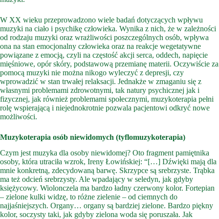
W XX wieku przeprowadzono wiele badań dotyczących wpływu
muzyki na ciało i psychikę człowieka. Wynika z nich, że w zależności
od rodzaju muzyki oraz wrażliwości poszczególnych osób, wpływa
ona na stan emocjonalny człowieka oraz na reakcje wegetatywne
powiązane z emocją, czyli na częstość akcji serca, oddech, napięcie
mięśniowe, opór skóry, podstawową przemianę materii. Oczywiście za
pomocą muzyki nie można nikogo wyleczyć z depresji, czy
wprowadzić w stan trwałej relaksacji. Jednakże w zmaganiu się z
własnymi problemami zdrowotnymi, tak natury psychicznej jak i
fizycznej, jak również problemami społecznymi, muzykoterapia pełni
rolę wspierającą i niejednokrotnie pozwala pacjentowi odkryć nowe
możliwości.
Muzykoterapia osób niewidomych (tyflomuzykoterapia)
Czym jest muzyka dla osoby niewidomej? Oto fragment pamiętnika
osoby, która utraciła wzrok, Ireny Łowińskiej: “[…] Dźwięki mają dla
mnie konkretną, zdecydowaną barwę. Skrzypce są srebrzyste. Trąbka
ma też odcień srebrzysty. Ale wpadający w seledyn, jak gdyby
księżycowy. Wiolonczela ma bardzo ładny czerwony kolor. Fortepian
– zielone kulki widzę, to różne zielenie – od ciemnych do
najjaśniejszych. Organy… organy są bardziej zielone. Bardzo piękny
kolor, soczysty taki, jak gdyby zielona woda się poruszała. Jak