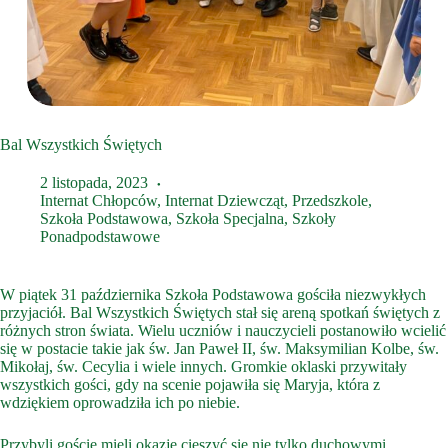
Bal Wszystkich Świętych
2 listopada, 2023
Internat Chłopców
,
Internat Dziewcząt
,
Przedszkole
,
Szkoła Podstawowa
,
Szkoła Specjalna
,
Szkoły
Ponadpodstawowe
W piątek 31 października Szkoła Podstawowa gościła niezwykłych
przyjaciół. Bal Wszystkich Świętych stał się areną spotkań świętych z
różnych stron świata. Wielu uczniów i nauczycieli postanowiło wcielić
się w postacie takie jak św. Jan Paweł II, św. Maksymilian Kolbe, św.
Mikołaj, św. Cecylia i wiele innych. Gromkie oklaski przywitały
wszystkich gości, gdy na scenie pojawiła się Maryja, która z
wdziękiem oprowadziła ich po niebie.
Przybyli goście mieli okazję cieszyć się nie tylko duchowymi