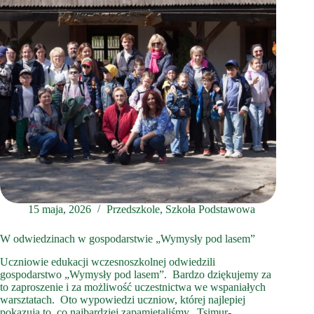
15 maja, 2026
Przedszkole
,
Szkoła Podstawowa
W odwiedzinach w gospodarstwie „Wymysły pod lasem”
Uczniowie edukacji wczesnoszkolnej odwiedzili
gospodarstwo „Wymysły pod lasem”. Bardzo dziękujemy za
to zaproszenie i za możliwość uczestnictwa we wspaniałych
warsztatach. Oto wypowiedzi uczniow, której najlepiej
pokazują to, co najbardziej zapamiętaliśmy. Tsimur-