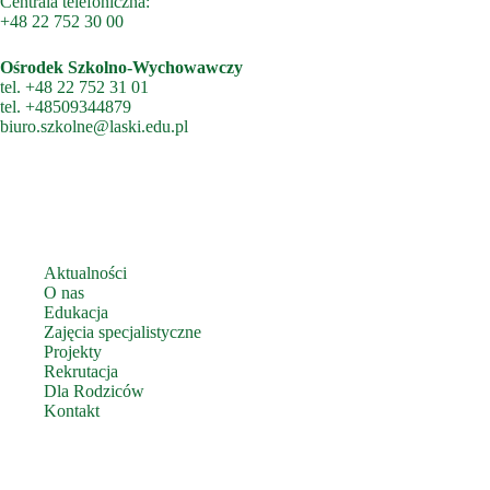
Centrala telefoniczna:
+48 22 752 30 00
Ośrodek Szkolno-Wychowawczy
tel.
+48 22 752 31 01
tel.
+48509344879
biuro.szkolne@laski.edu.pl
Aktualności
O nas
Edukacja
Zajęcia specjalistyczne
Projekty
Rekrutacja
Dla Rodziców
Kontakt
Zbieramy pliki cookies, aby zapewnić Ci jak najlepsze działanie
Telefoniczny Punkt Konsultacyjny