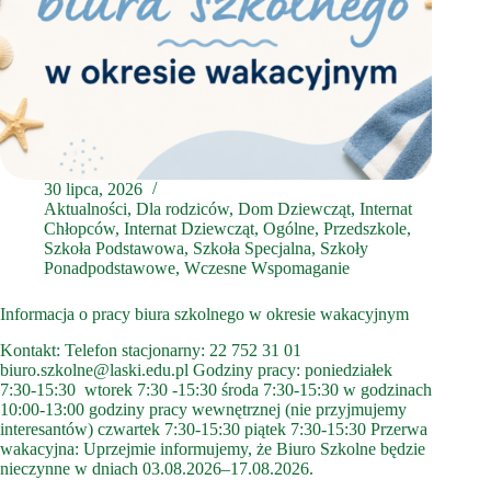
30 lipca, 2026
Aktualności
,
Dla rodziców
,
Dom Dziewcząt
,
Internat
Chłopców
,
Internat Dziewcząt
,
Ogólne
,
Przedszkole
,
Szkoła Podstawowa
,
Szkoła Specjalna
,
Szkoły
Ponadpodstawowe
,
Wczesne Wspomaganie
Informacja o pracy biura szkolnego w okresie wakacyjnym
Kontakt: Telefon stacjonarny: 22 752 31 01
biuro.szkolne@laski.edu.pl Godziny pracy: poniedziałek
7:30-15:30 wtorek 7:30 -15:30 środa 7:30-15:30 w godzinach
10:00-13:00 godziny pracy wewnętrznej (nie przyjmujemy
interesantów) czwartek 7:30-15:30 piątek 7:30-15:30 Przerwa
wakacyjna: Uprzejmie informujemy, że Biuro Szkolne będzie
nieczynne w dniach 03.08.2026–17.08.2026.