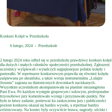
Konkurs Kolęd w Przedszkolu
6 lutego, 2024
Przedszkole
2 lutego 2024 roku odbył się w przedszkolu prawdziwy konkurs kolęd
dla dużych i małych członków społeczności przedszkolnej. Zgłoszeni
uczestnicy wyśpiewali i wytańczyli najpiękniejsze polskie kolędy i
pastorałki. W repertuarze konkursowym pojawiła się również kolęda
zaśpiewana po ukraińsku, a także wersja instrumentalna „Lulajże
Jezuniu” zagrana na diatonicznych dzwonkach naciskanych.
Wszystkim uczestnikom akompaniowała na pianinie niezastąpiona
Pani Ewa. Po każdym występie grupowym i solowym, profesjonalne
trzyosobowe jury komentowało występ i przyznawało punkty. Nie
było to łatwe zadanie, ponieważ ku zaskoczeniu jury i publiczności
poziom konkursu okazał się bardzo wysoki, a repertuar bardzo
zróżnicowany. Na koniec były oczywiście brawa, nagrody, uściski i