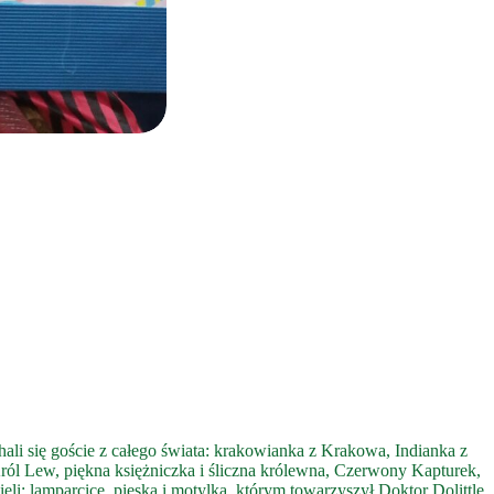
ali się goście z całego świata: krakowianka z Krakowa, Indianka z
ról Lew, piękna księżniczka i śliczna królewna, Czerwony Kapturek,
i: lamparcicę, pieska i motylka, którym towarzyszył Doktor Dolittle.