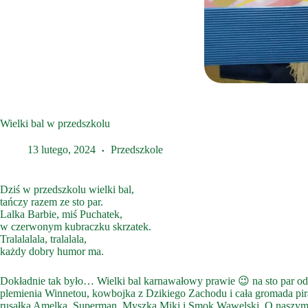
Wielki bal w przedszkolu
13 lutego, 2024
Przedszkole
Dziś w przedszkolu wielki bal,
tańczy razem ze sto par.
Lalka Barbie, miś Puchatek,
w czerwonym kubraczku skrzatek.
Tralalalala, tralalala,
każdy dobry humor ma.
Dokładnie tak było… Wielki bal karnawałowy prawie 😉 na sto par odb
plemienia Winnetou, kowbojka z Dzikiego Zachodu i cała gromada pir
rusałka Amelka, Superman, Myszka Miki i Smok Wawelski. O naszym bal