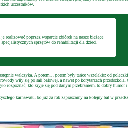
tkich uczestników.
 je realizować poprzez wsparcie zbiórek na nasze bieżące
ecjalistycznych sprzętów do rehabilitacji dla dzieci,
astępnie walczyka. A potem… potem były tańce wszelakie: od poleczki 
orowody wiły się po sali balowej, a nawet po korytarzach przedszkola.
yło rozpoznać, kto kryje się pod danym przebraniem, to dobry humor i
szłego karnawału, bo już za rok zapraszamy na kolejny bal w przeds