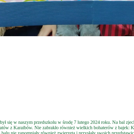
ył się w naszym przedszkolu w środę 7 lutego 2024 roku. Na bal zjech
atów z Karaibów. Nie zabrakło również wielkich bohaterów z bajek: K
u nie zapomniały również zwierzęta i przysłały swoich przedstawiciel