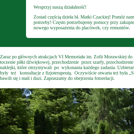
Wesprzyj naszą działalność!
Zostań częścią dzieła bł. Matki Czackiej! Pomóż nam
potrzeby! Często potrzebujemy pomocy przy zakupie sp
nowego wyposażenia do placówek, czy remontów.
Zaraz po głównych atrakcjach VI Memoriału im. Zofii Morawskiej do p
toczenie piłki dźwiękowej, przechodzenie przez szarfy, przechodzenie
naklejki, które otrzymywali po wykonania każdego zadania. Uzbiera
były też konsultacje z fizjoterapeutą. Oczywiście otwarta też była „
bawili się i mali i duzi. Zapraszamy do obejrzenia fotorelacji.