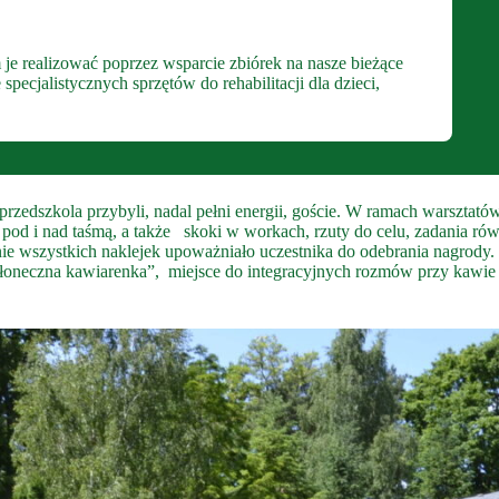
 je realizować poprzez wsparcie zbiórek na nasze bieżące
ecjalistycznych sprzętów do rehabilitacji dla dzieci,
rzedszkola przybyli, nadal pełni energii, goście. W ramach warsztat
 pod i nad taśmą, a także skoki w workach, rzuty do celu, zadania ró
nie wszystkich naklejek upoważniało uczestnika do odebrania nagrod
Słoneczna kawiarenka”, miejsce do integracyjnych rozmów przy kawie i