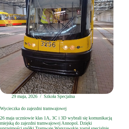
29 maja, 2026
Szkoła Specjalna
Wycieczka do zajezdni tramwajowej
26 maja uczniowie klas 1A, 3C i 3D wybrali się komunikacją
miejską do zajezdni tramwajowej Annopol. Dzięki
uprzejmości spółki Tramwaje Warszawskie został specjalnie