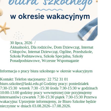
30 lipca, 2026
Aktualności
,
Dla rodziców
,
Dom Dziewcząt
,
Internat
Chłopców
,
Internat Dziewcząt
,
Ogólne
,
Przedszkole
,
Szkoła Podstawowa
,
Szkoła Specjalna
,
Szkoły
Ponadpodstawowe
,
Wczesne Wspomaganie
Informacja o pracy biura szkolnego w okresie wakacyjnym
Kontakt: Telefon stacjonarny: 22 752 31 01
biuro.szkolne@laski.edu.pl Godziny pracy: poniedziałek
7:30-15:30 wtorek 7:30 -15:30 środa 7:30-15:30 w godzinach
10:00-13:00 godziny pracy wewnętrznej (nie przyjmujemy
interesantów) czwartek 7:30-15:30 piątek 7:30-15:30 Przerwa
wakacyjna: Uprzejmie informujemy, że Biuro Szkolne będzie
nieczynne w dniach 03.08.2026–17.08.2026.