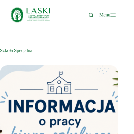
Przejdź
do
treści
Menu
Szkoła Specjalna