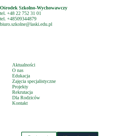
Ośrodek Szkolno-Wychowawczy
tel.
+48 22 752 31 01
tel.
+48509344879
biuro.szkolne@laski.edu.pl
Aktualności
O nas
Edukacja
Zajęcia specjalistyczne
Projekty
Rekrutacja
Dla Rodziców
Kontakt
Zbieramy pliki cookies, aby zapewnić Ci jak najlepsze działanie
Telefoniczny Punkt Konsultacyjny
Polityka Ochrony Dzieci
witryny.
Polityka prywatności