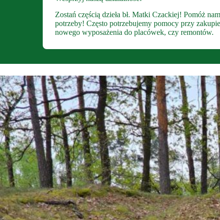
Zostań częścią dzieła bł. Matki Czackiej! Pomóż nam
potrzeby! Często potrzebujemy pomocy przy zakupie sp
nowego wyposażenia do placówek, czy remontów.