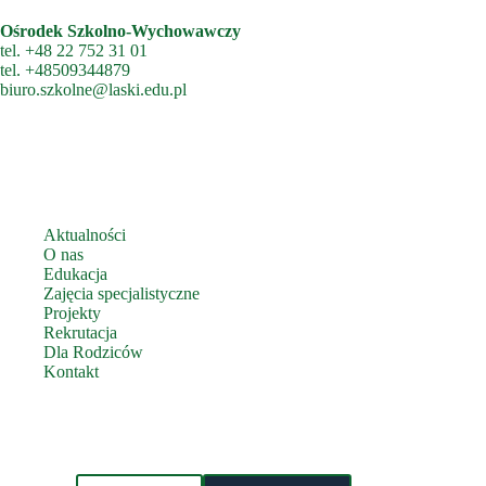
Ośrodek Szkolno-Wychowawczy
tel.
+48 22 752 31 01
tel.
+48509344879
biuro.szkolne@laski.edu.pl
Aktualności
O nas
Edukacja
Zajęcia specjalistyczne
Projekty
Rekrutacja
Dla Rodziców
Kontakt
Zbieramy pliki cookies, aby zapewnić Ci jak najlepsze działanie
Telefoniczny Punkt Konsultacyjny
Polityka Ochrony Dzieci
witryny.
Polityka prywatności