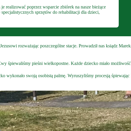
 je realizować poprzez wsparcie zbiórek na nasze bieżące
ecjalistycznych sprzętów do rehabilitacji dla dzieci,
usowi rozważając poszczególne stacje. Prowadził nas ksiądz Marek, n
Ewy śpiewaliśmy pieśni wielkopostne. Każde dziecko miało możliwość 
ecko wykonało swoją osobistą palmę. Wyruszyliśmy procesją śpiewają