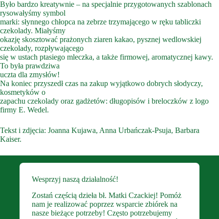
Było bardzo kreatywnie – na specjalnie przygotowanych szablonach
rysowałyśmy symbol
marki: słynnego chłopca na zebrze trzymającego w ręku tabliczki
czekolady. Miałyśmy
okazję skosztować prażonych ziaren kakao, pysznej wedlowskiej
czekolady, rozpływającego
się w ustach ptasiego mleczka, a także firmowej, aromatycznej kawy.
To była prawdziwa
uczta dla zmysłów!
Na koniec przyszedł czas na zakup wyjątkowo dobrych słodyczy,
kosmetyków o
zapachu czekolady oraz gadżetów: długopisów i breloczków z logo
firmy E. Wedel.
Tekst i zdjęcia: Joanna Kujawa, Anna Urbańczak-Psuja, Barbara
Kaiser.
Wesprzyj naszą działalność!
Zostań częścią dzieła bł. Matki Czackiej! Pomóż
nam je realizować poprzez wsparcie zbiórek na
nasze bieżące potrzeby! Często potrzebujemy