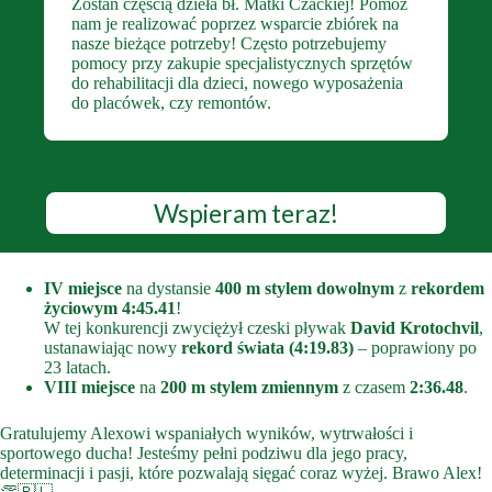
Zostań częścią dzieła bł. Matki Czackiej! Pomóż
nam je realizować poprzez wsparcie zbiórek na
nasze bieżące potrzeby! Często potrzebujemy
pomocy przy zakupie specjalistycznych sprzętów
do rehabilitacji dla dzieci, nowego wyposażenia
do placówek, czy remontów.
Wspieram teraz!
IV miejsce
na dystansie
400 m stylem dowolnym
z
rekordem
życiowym 4:45.41
!
W tej konkurencji zwyciężył czeski pływak
David Krotochvil
,
ustanawiając nowy
rekord świata (4:19.83)
– poprawiony po
23 latach.
VIII miejsce
na
200 m stylem zmiennym
z czasem
2:36.48
.
Gratulujemy Alexowi wspaniałych wyników, wytrwałości i
sportowego ducha! Jesteśmy pełni podziwu dla jego pracy,
determinacji i pasji, które pozwalają sięgać coraz wyżej. Brawo Alex!