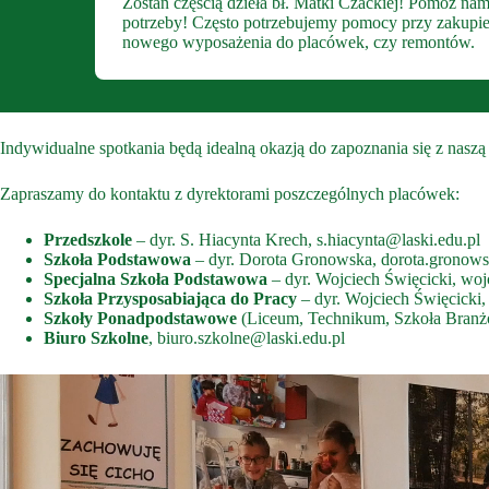
Zostań częścią dzieła bł. Matki Czackiej! Pomóż nam
potrzeby! Często potrzebujemy pomocy przy zakupie sp
nowego wyposażenia do placówek, czy remontów.
Indywidualne spotkania będą idealną okazją do zapoznania się z naszą
Zapraszamy do kontaktu z dyrektorami poszczególnych placówek:
Przedszkole
– dyr. S. Hiacynta Krech,
s.hiacynta@laski.edu.pl
Szkoła Podstawowa
– dyr. Dorota Gronowska,
dorota.gronows
Specjalna Szkoła Podstawowa
– dyr. Wojciech Święcicki,
woj
Szkoła Przysposabiająca do Pracy
– dyr. Wojciech Święcicki
Szkoły Ponadpodstawowe
(Liceum, Technikum, Szkoła Branżo
Biuro Szkolne
,
biuro.szkolne@laski.edu.pl