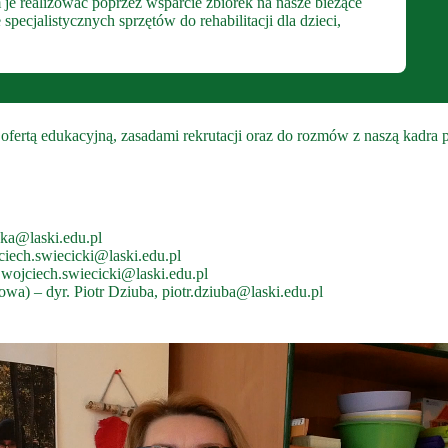
 je realizować poprzez wsparcie zbiórek na nasze bieżące
ecjalistycznych sprzętów do rehabilitacji dla dzieci,
 ofertą edukacyjną, zasadami rekrutacji oraz do rozmów z naszą kadra 
ka@laski.edu.pl
ciech.swiecicki@laski.edu.pl
,
wojciech.swiecicki@laski.edu.pl
wa) – dyr. Piotr Dziuba,
piotr.dziuba@laski.edu.pl